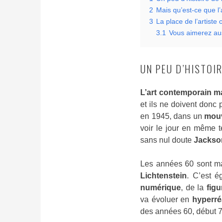
2
Mais qu’est-ce que l
3
La place de l’artiste
3.1
Vous aimerez aus
UN PEU D’HISTOI
L’art contemporain
ma
et ils ne doivent donc
en 1945, dans un
mouv
voir le jour en même t
sans nul doute
Jackso
Les années 60 sont m
Lichtenstein
. C’est é
numérique
, de la
figu
va évoluer en
hyperré
des années 60, début 7