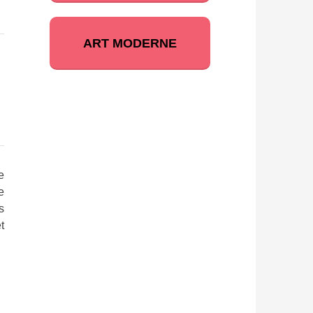
ART MODERNE
e
e
s
t