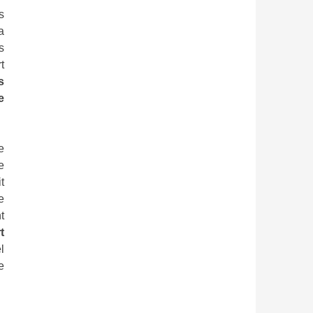
s
a
s
rt
s
e
e
e
t
e
t
rt
l
e