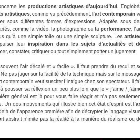
ncerne les
productions artistiques d’aujourd’hui
. Englobé
s artistiques
, comme vu précédemment,
l’art contemporain
v
mer sous différentes formes d’expressions. Adaptés sous de
variés, comme la vidéo, la photographie ou la
performance
, l’a
s qu’à une simple toile ou une simple sculpture. Les
artiste
puiser leur
inspiration dans les sujets d’actualités et d
er, constater, critiquer ou tout simplement porter un jugement.
souvent l’air décalé et « facile ». Il faut prendre du recul et s
. Ne pas juger sur la facilité de la technique mais sur le messag
’art contemporain veut susciter l’intrigue chez son spectateur. Il fai
 à pousser sa réflexion un peu plus loin que le « j’aime / j’aim
nière général est là pour vous faire réagir et n’a pas seulemen
. Un des mouvements qui illustre bien cet état d’esprit est
l’a
au-delà de l’apparence première afin de décrypter le langage visue
’art abstrait n’imite pas la réalité à la manière du réalisme ou d