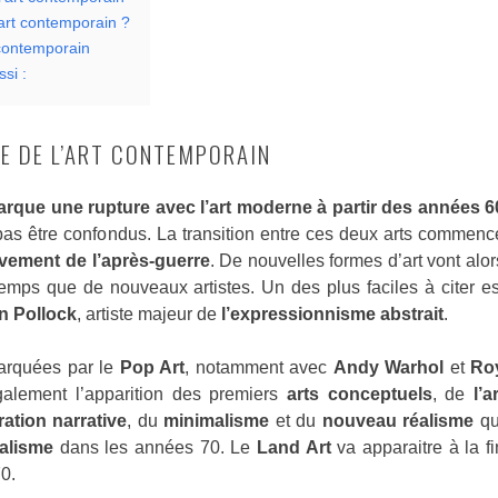
’art contemporain ?
 contemporain
si :
RE DE L’ART CONTEMPORAIN
rque une rupture avec l’art moderne à partir des années 6
 pas être confondus. La transition entre ces deux arts commenc
ement de l’après-guerre
. De nouvelles formes d’art vont alor
emps que de nouveaux artistes. Un des plus faciles à citer es
n Pollock
, artiste majeur de
l’expressionnisme abstrait
.
arquées par le
Pop Art
, notamment avec
Andy Warhol
et
Ro
galement l’apparition des premiers
arts conceptuels
, de
l’a
ration narrative
, du
minimalisme
et du
nouveau réalisme
qu
alisme
dans les années 70. Le
Land Art
va apparaitre à la fi
0.