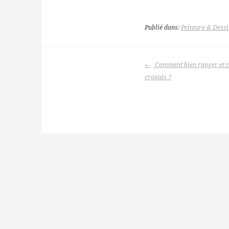
Publié dans:
Peinture & Dess
NAVIGATION
Comment bien ranger et co
DES
croquis ?
ARTICLES