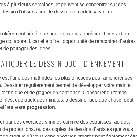
res à plusieurs semaines, et peuvent se concentrer sur des
le dessin d’observation, le dessin de modèle vivant ou
culièrement bénéfique pour ceux qui apprécient l’interaction
ge collaboratif, car elle offre l’opportunité de rencontrer d’autres
t de partager des idées.
RATIQUER LE DESSIN QUOTIDIENNEMENT
 est l’une des méthodes les plus efficaces pour améliorer ses
 Dessiner régulièrement permet de développer votre main et
tre technique et de gagner en confiance. Consacrer du temps
e n’est que quelques minutes, à dessiner quelque chose, peut
atif sur votre
progression
.
 par des exercices simples comme des esquisses rapides,
 de proportions, ou des copies de dessins d’artistes que vous
et de croquis où vous consignez vos progrès peut également êtr