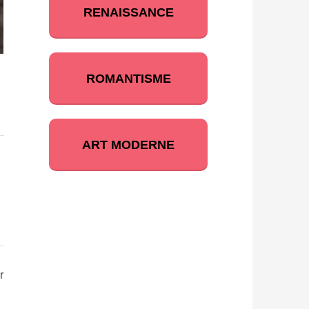
RENAISSANCE
ROMANTISME
ART MODERNE
r