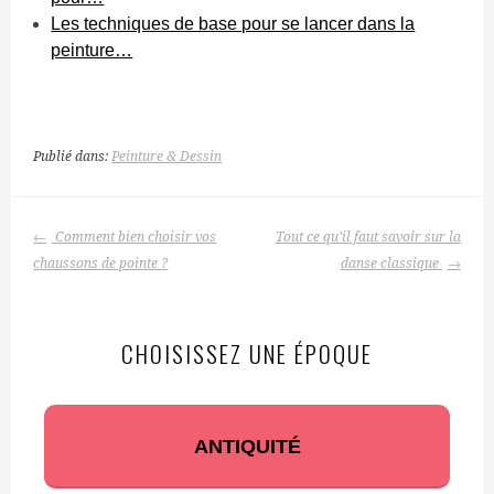
Les techniques de base pour se lancer dans la
peinture…
Publié dans:
Peinture & Dessin
NAVIGATION
Comment bien choisir vos
Tout ce qu’il faut savoir sur la
DES
chaussons de pointe ?
danse classique
ARTICLES
CHOISISSEZ UNE ÉPOQUE
ANTIQUITÉ